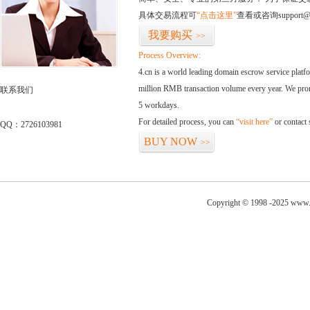
具体交易流程可
“点击这里”
查看或咨询support@
我要购买
>>
Process Overview:
4.cn is a world leading domain escrow service plat
million RMB transaction volume every year. We promi
联系我们
5 workdays.
For detailed process, you can
“visit here”
or contact
QQ：2726103981
BUY NOW
>>
Copyright © 1998 -2025 www.