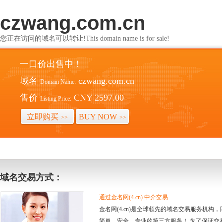
czwang.com.cn
您正在访问的域名可以转让!This domain name is for sale!
一口价出售中！
域名
czwang.com.cn
Domain Name:
售价
CNY 2597.00
Listing Price:
立即购买
BUY NOW
>>
>>
域名交易方式：
通过金名网(4.cn) 中介交易
金名网(4.cn)是全球领先的域名交易服务机
简单、安全、专业的第三方服务！ 为了保证交